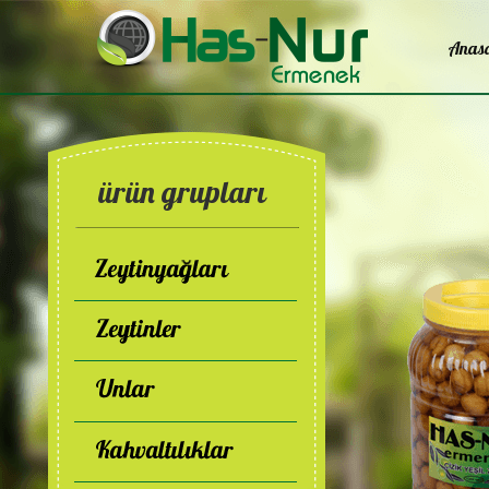
Anas
at_Kahvaltilik_Urunler
ürün grupları